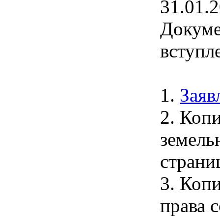
31.01.
Докуме
вступл
1.
Заяв
2. Коп
земель
страни
3. Коп
права 